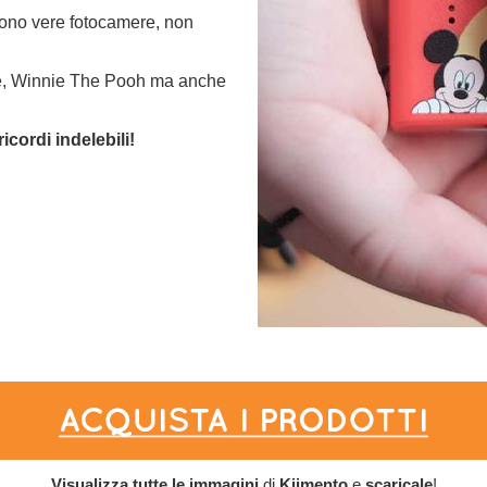
sono vere fotocamere, non
use, Winnie The Pooh ma anche
cordi indelebili!
Visualizza tutte le immagini
di
Kiimento
e
scaricale
!